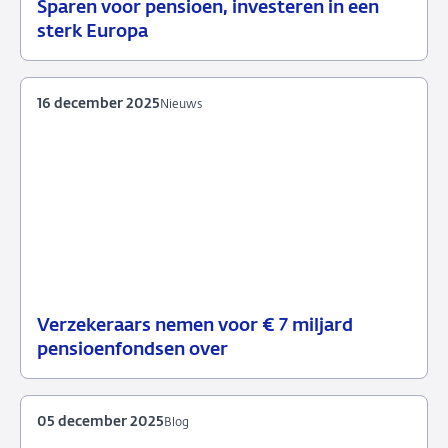
Sparen voor pensioen, investeren in een
31
Speech
sterk Europa
maart
2026
16 december 2025
Nieuws
Verzekeraars nemen voor € 7 miljard
16
Nieuws
pensioenfondsen over
december
2025
05 december 2025
Blog