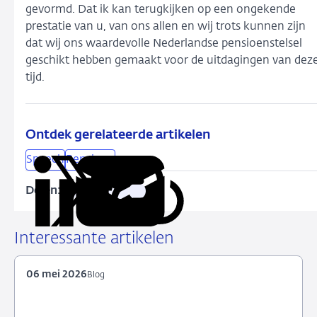
gevormd. Dat ik kan terugkijken op een ongekende
prestatie van u, van ons allen en wij trots kunnen zijn
dat wij ons waardevolle Nederlandse pensioenstelsel
geschikt hebben gemaakt voor de uitdagingen van dez
tijd.
Ontdek gerelateerde artikelen
Speech
Pensioen
Delen:
Kopieer
Deel
Deel
Deel
Deel
deze
via
via
via
via
URL
LinkedIn
X
Facebook
e-
Interessante artikelen
mail
06 mei 2026
Blog