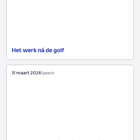
Het werk ná de golf
06
Blog
mei
2026
31 maart 2026
Speech