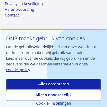
Privacy en beveiliging
Verantwoording
Contact
DNB maakt gebruik van cookies
RSS
Instagram
Linkedin
X
Om de gebruiksvriendelijkheid van onze website te
optimaliseren, maken wij gebruik van cookies.
Lees meer over de cookies die wij gebruiken en de
gegevens die we daarmee verzamelen in onze
Wij maken ons sterk voor financiële stabiliteit en
cookie-policy
.
dragen daarmee bij aan duurzame welvaart in
Nederland.
Alles accepteren
Alleen noodzakelijk
Cookie-instellingen