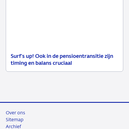
Surf’s up! Ook in de pensioentransitie zijn
05
Blog
timing en balans cruciaal
december
2025
Over ons
Sitemap
Archief