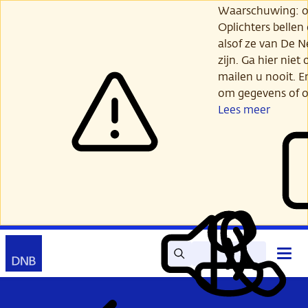
Ga
Waarschuwing: opl
verder
Oplichters bellen
naar
alsof ze van De 
hoofdinhoud
zijn. Ga hier niet 
mailen u nooit. E
om gegevens of o
Lees meer
Zoek
Contact
Hoof
Lees
Mijn
open
voor
DNB