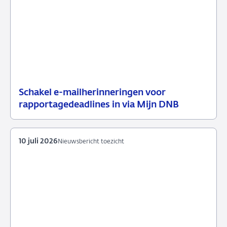
Schakel e-mailherinneringen voor
21
Nieuwsbericht
rapportagedeadlines in via Mijn DNB
juli
toezicht
2026
10 juli 2026
Nieuwsbericht toezicht