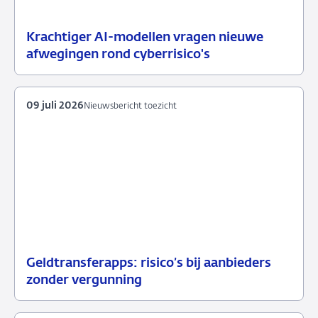
Krachtiger AI-modellen vragen nieuwe
10
Nieuwsbericht
afwegingen rond cyberrisico's
juli
toezicht
2026
09 juli 2026
Nieuwsbericht toezicht
Geldtransferapps: risico’s bij aanbieders
09
Nieuwsbericht
zonder vergunning
juli
toezicht
2026