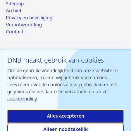
Sitemap
Archief
Privacy en beveiliging
Verantwoording
Contact
DNB maakt gebruik van cookies
RSS
Instagram
Linkedin
X
Om de gebruiksvriendelijkheid van onze website te
optimaliseren, maken wij gebruik van cookies.
Lees meer over de cookies die wij gebruiken en de
gegevens die we daarmee verzamelen in onze
Wij maken ons sterk voor financiële stabiliteit en
cookie-policy
.
dragen daarmee bij aan duurzame welvaart in
Nederland.
Alles accepteren
Alleen noodzakelijk