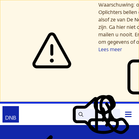
Ga
Waarschuwing: opl
verder
Oplichters bellen
naar
alsof ze van De 
hoofdinhoud
zijn. Ga hier niet 
mailen u nooit. E
om gegevens of o
Lees meer
Zoek
Contact
Hoof
Lees
Mijn
open
voor
DNB