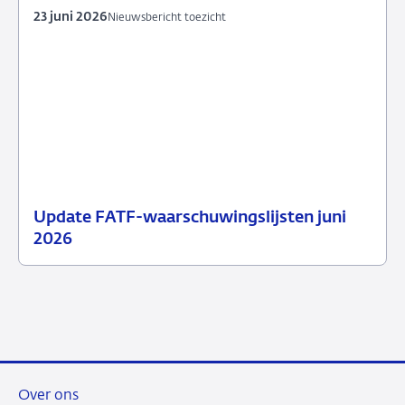
23 juni 2026
Nieuwsbericht toezicht
Update FATF-waarschuwingslijsten juni
23
Nieuwsbericht
2026
juni
toezicht
2026
Over ons