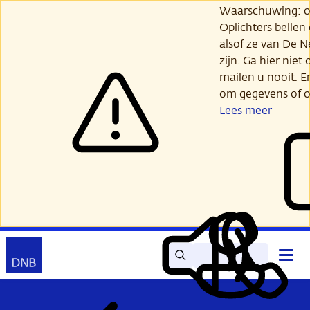
Ga
Waarschuwing: opl
verder
Oplichters bellen
naar
alsof ze van De 
hoofdinhoud
zijn. Ga hier niet 
mailen u nooit. E
om gegevens of o
Lees meer
Zoek
Contact
Hoof
Lees
Mijn
open
voor
DNB