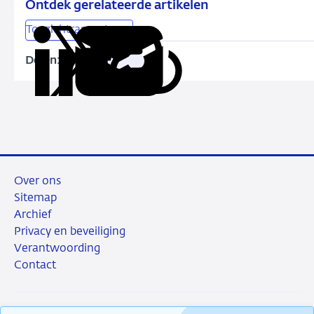
Ontdek gerelateerde artikelen
Toezichtrapportages
Delen:
Kopieer
Deel
Deel
Deel
Deel
deze
via
via
via
via
URL
LinkedIn
X
Facebook
e-
mail
Over ons
Sitemap
Archief
Privacy en beveiliging
Verantwoording
Contact