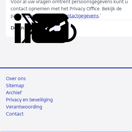
Voor al uw vragen omtrent persoonsgegevens kunt u
contact opnemen met het Privacy Office. Bekijk de
pagina ‘
Uw rechten en contactgegevens
.’
Delen:
Kopieer
Deel
Deel
Deel
Deel
deze
via
via
via
via
URL
LinkedIn
X
Facebook
e-
mail
Over ons
Sitemap
Archief
Privacy en beveiliging
Verantwoording
Contact