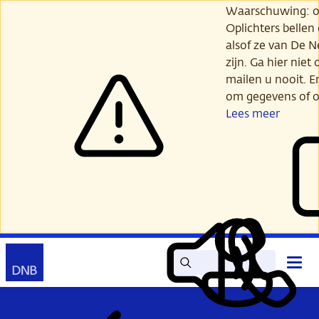
Ga
Waarschuwing: opl
verder
Oplichters bellen
naar
alsof ze van De 
hoofdinhoud
zijn. Ga hier niet 
mailen u nooit. E
om gegevens of o
Lees meer
Zoek
Contact
Hoof
Lees
Mijn
open
voor
DNB